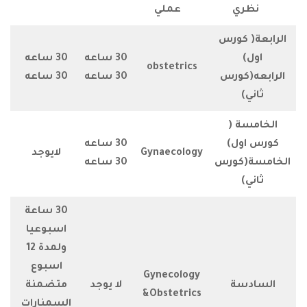
ي
عملي
 كورس
30 ساعه
30 ساعه
6
obstetrics
كورس
30 ساعه
30 ساعه
6
ة (
ول)
30 ساعه
3
Gynaecology
لايوجد
كورس
30 ساعه
3
30 ساعة
اسبوعيا
ولمدة 12
اسبوع
Gynecology
سة
لا يوجد
متضمنة
12
&Obstetrics
السمنارات