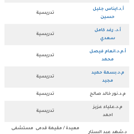
 جليل ​
تدريسية
ن
د كامل
تدريسية
ي
ام فيصل
تدريسية
د
 حميد
تدريسية
د
الد صالح
تدريسية
ء عزيز
تدريسية
د
معيدة / مقيمة قدمى مستشفى
 الستار