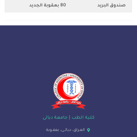
لبريد
80 بعقوبة الجديد
كلية الطب | جامعة ديالى
العـراق، ديـالــى، بعقــوبة