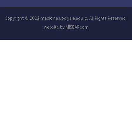
Copyright © 2022 medicine.uodiyala.edu.iq, All Right
website by MISBARcom