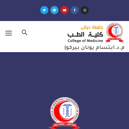
م يونان بيركو|