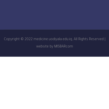
Copyright © 2022 medicine.uodiyala.edu.iq, All Right
website by MISBARcom