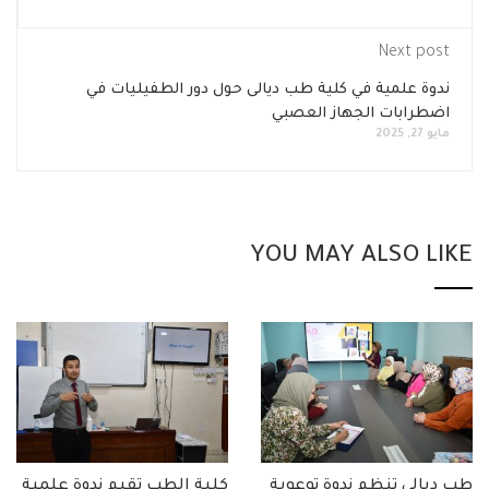
N
ية في كلية طب ديالى حول دور الطفيليات في
 الجهاز العصبي
YOU MAY AL
ظم ندوة توعوية
كلية الطب تقيم ندوة علمية
ندوة توعوية