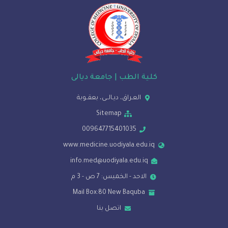
كلية الطب | جامعة ديالى
العـراق، ديـالــى، بعقــوبة
Sitemap
009647715401035
www.medicine.uodiyala.edu.iq
info.med@uodiyala.edu.iq
الاحد - الخميس: 7 ص - 3 م
Mail Box:80 New Baquba
اتصل بنا