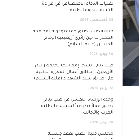
تقنيات الذكاء الاصطناعي في قراءة
الكتابة اليدوية الطبية
03
أغسطس
2026
كلية الطب تطلق حملة توعوية لمكافحة
المخدرات بين زائري أربعينية الإمام
الحسين (عليه السلام)
30
يوليو
2026
طب ديالى تُسخّر إمكاناتها لخدمة زائري
الأربعين.. انطلاق أعمال المفرزة الطبية
على طريق سيد الشهداء (عليه السلام)
28
يوليو
2026
وحدة الإرشاد النفسي في طب ديالى
تطلق عملاً تطوعياً لمساندة الطلبة
العرب والأجانب
20
يوليو
2026
مجلس كلية الطب يعقد جلسته