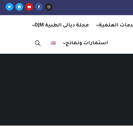
دمات العلمية
مجلة ديالى الطبية DJM
استمارات ونماذج