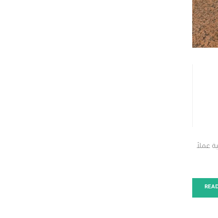
 عملاً
REA