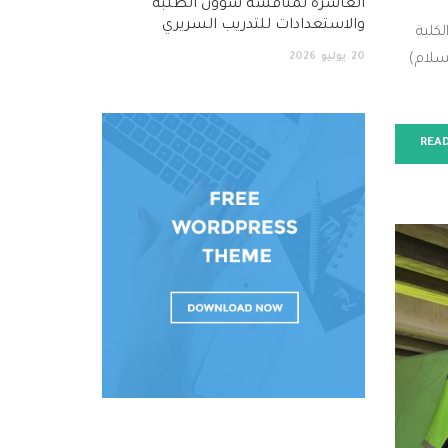
العاشرة لمناقشة شؤون الطلبة
والاستعدادات للتدريب السريري
كلية
20
يوليو
2026
سلام)
REA