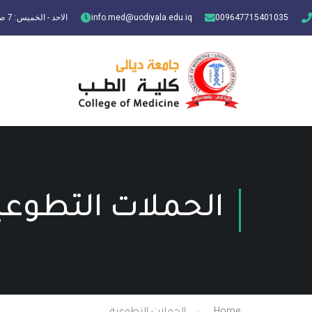
009647715401035
info.med@uodiyala.edu.iq
الاحد - الخميس: 7 ص - 3 م
الحملات التطوعي