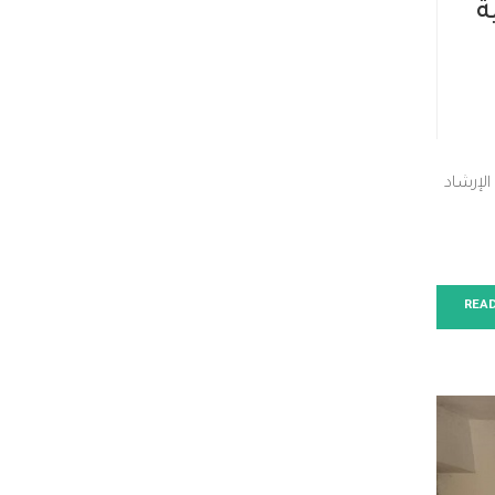
ة
لإرشاد
REA