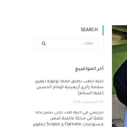
SEARCH
آخر المواضيع
كلية الطب تطلق حملة توعوية لتعزيز
سلامة زائري أربعينية الإمام الحسين
(عليه السلام)
04
أغسطس
2026
تدريسي في كلية طب ديالى ينشر بحثًا
علميًا في مجلة عالمية ضمن
مستوعبات Clarivate و Scopus لتطوير